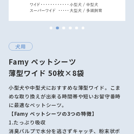
プライバシーポリシー
会社概要
Famyにコンタクトをとる
犬用
ONLINE STOREはこちら
Famy ペットシーツ
Amazon
楽天市場
薄型ワイド 50枚×8袋
Yahoo!
小型犬や中型犬におすすめな薄型ワイド。こま
めな取り換えが出来る時間帯や短いお留守番時
に最適なペットシーツ。
【Famy ペットシーツの3つの特徴】
1.たっぷり吸収
消臭パルプで水分を逃さずキャッチ、粉末状ポ