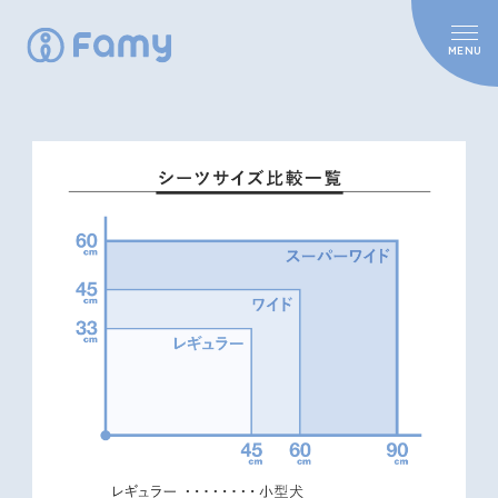
MENU
HOME
CONCEPT
PRODUCT
ACTION
Famy Chain
Famyの活動
NEWS