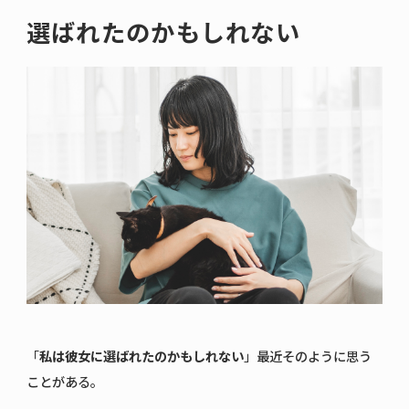
プライバシーポリシー
選ばれたのかもしれない
会社概要
Famyにコンタクトをとる
ONLINE STOREはこちら
Amazon
楽天市場
Yahoo!
「
私は彼女に選ばれたのかもしれない
」
最近そのように思う
ことがある。