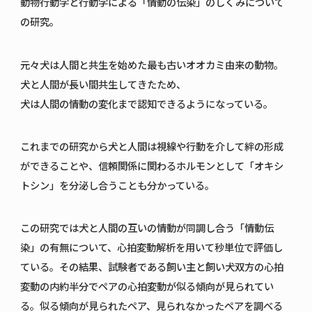
動物行動学と行動学による「情動の伝染」のしくみについて
の研究。
元々犬は人間と共生を始めた最も古いオオカミ由来の動物。
犬と人間が長い間共生してきたため、
犬は人間の情動の変化まで認知できるようになっている。
これまでの研究から犬と人間は視線や行動を介して絆の形成
ができることや、信頼関係に関わるホルモンとして「オキシ
トシン」を分泌し合うことも分かっている。
この研究では犬と人間の互いの情動が同調し合う「情動伝
染」の有無について、心拍変動解析を用いて秒単位で評価し
ている。その結果、試験者である飼い主と飼い犬双方の心拍
変動の内約半分でペアの心拍変動が似る傾向が見られてい
る。似る傾向が見られたペア、見られなかったペアを調べる