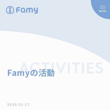
MENU
HOME
CONCEPT
PRODUCT
ACTION
Famyの活動
Famy Chain
Famyの活動
NEWS
2025.01.17